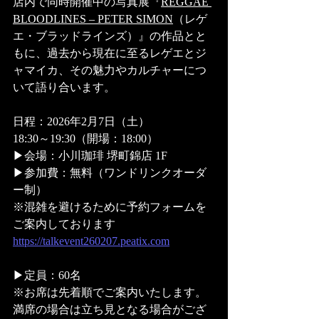
店内で同時開催中の写真展『
REGGAE 
BLOODLINES – PETER SIMON
（レゲ
エ・ブラッドラインズ）』の作品とと
もに、過去から現在に至るレゲエとジ
ャマイカ、その魅力やカルチャーにつ
いて語り合います。
日程：2026年2月7日（土）
18:30～19:30（開場：18:00）
▶︎会場：小川珈琲 堺町錦店 1F
▶︎参加費：無料（ワンドリンクオーダ
ー制）
※混雑を避けるために予約フォームを
ご案内しております
https://talkevent260207.peatix.com
▶︎定員：60名
※お席は先着順でご案内いたします。
満席の場合は立ち見となる場合がござ