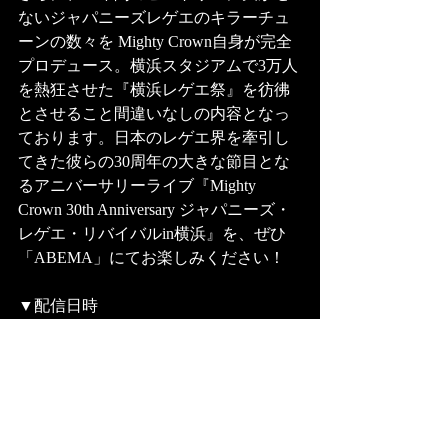
ないジャパニーズレゲエのキラーチュ
ーンの数々を Mighty Crown自身が完全
プロデュース。横浜スタジアムで3万人
を熱狂させた『横浜レゲエ祭』を彷彿
とさせること間違いなしの内容となっ
ております。日本のレゲエ界を牽引し
てきた彼らの30周年の大きな節目とな
るアニバーサリーライブ『Mighty 
Crown 30th Anniversary ジャパニーズ・
レゲエ・リバイバルin横浜』を、ぜひ
「ABEMA」にてお楽しみください！
▼配信日時
2021年10月16日（土）　午後5時～夜9
時（予定）
※配信時間は前後する可能性がござい
ます。予めご了承ください。