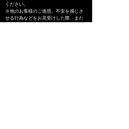
ください。
※他のお客様のご迷惑、不安を感じさ
せる行為などをお見受けした際、また
係員の指示に従っていただけない場合
は退場していただくこともございま
す。
またその際の払い戻しはいたしませ
ん。予めご了承ください。
主催 Mighty Crown Entertainment
問い合わせ先 : 045-663-7231 / 
ask@mightycrown.com
最新記事
すべて表示