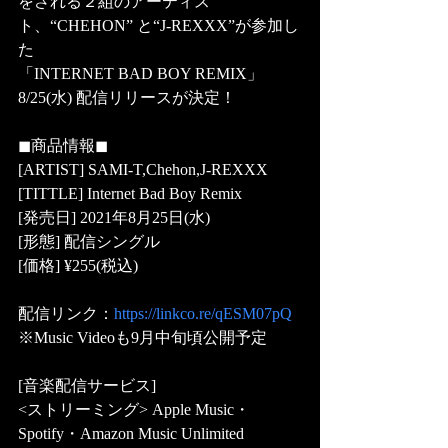
をされる２組のアーティス
ト、“CHEHON” と“J-REXXX”が参加し
た
「INTERNET BAD BOY REMIX」
8/25(水) 配信リリースが決定！
◼︎商品情報◼︎
[ARTIST] SAMI-T,Chehon,J-REXXX 
[TITTLE] Internet Bad Boy Remix
[発売日] 2021年8月25日(水) 
[形態] 配信シングル
[価格] ¥255(税込)
配信リンク：
https://linkco.re/qESM07pQ
※Music Videoも9月中旬頃公開予定 
[音楽配信サービス]
<ストリーミング> Apple Music・
Spotify・Amazon Music Unlimited