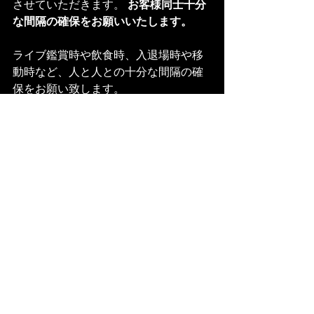
させていただきます。 
お客様同士十分
な間隔の確保をお願いいたします。 
ライブ鑑賞時や飲食時、入退場時や移
動時など、人と人との十分な間隔の確
保をお願い致します。 
大声での発声や会話、来場者同士の接
触はお控えください。 
大声による発声・会話はお控えくださ
い。 
周囲との接触につながる行為はお控え
ください。 
飲食時のマナーにご協力ください。 
飲酒は節度ある適量でお楽しみ下さ
い。過度な飲酒はお控えください。 
会話をする際は必ずマスクの着用をお
願い致します。 