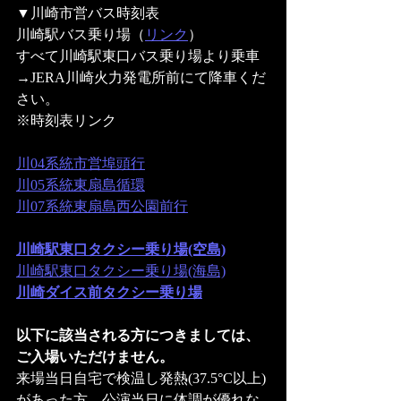
▼川崎市営バス時刻表
川崎駅バス乗り場（
リンク
）
すべて川崎駅東口バス乗り場より乗車
→JERA川崎火力発電所前にて降車くだ
さい。
※時刻表リンク  
川04系統市営埠頭行
川05系統東扇島循環
川07系統東扇島西公園前行
川崎駅東口タクシー乗り場(空島)
川崎駅東口タクシー乗り場(海島)
川崎ダイス前タクシー乗り場
以下に該当される方につきましては、
ご入場いただけません。 
来場当日自宅で検温し発熱(37.5°C以上)
があった方、公演当日に体調が優れな