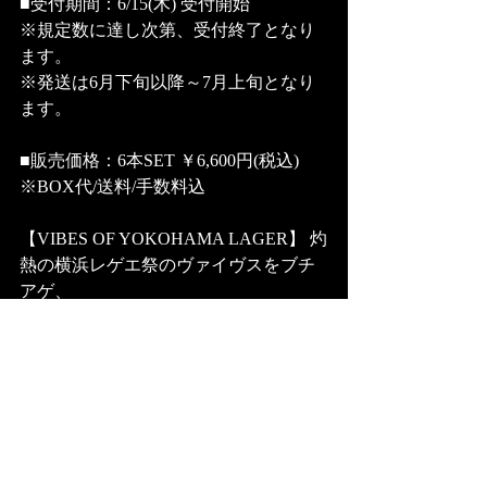
■受付期間：6/15(木) 受付開始  
※規定数に達し次第、受付終了となり
ます。
※発送は6月下旬以降～7月上旬となり
ます。 
■販売価格：6本SET ￥6,600円(税込)  
※BOX代/送料/手数料込
【VIBES OF YOKOHAMA LAGER】 灼
熱の横浜レゲエ祭のヴァイヴスをブチ
アゲ、
そしてヴァイブスを潤すビール ボトム
の効いた苦みと、横浜の青空の様な爽
快な柑橘系アロマのラガービール
（India Pale Lager）のスペシャルパッケ
ージ缶仕様 
■ABV 5.0％ 