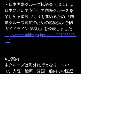
・日本国際クルーズ協議会（JICC）は
日本において安心して国際クルーズを
楽しめる環境づくりを進めるため 「国
際クルーズ運航のための感染拡大予防
ガイドライン 第3版」を公表しました。
https://www.mhlw.go.jp/content/001065325.
pdf
●ご案内
本クルーズは海外旅行となりますの
で、入院・治療・帰国、船内での医療
費の支払い等不測の事態に備え海外旅
行保険への加入をおすすめします。
FAR EAST REGGAE CRUISE
https://www.fareastreggaecruise.com/