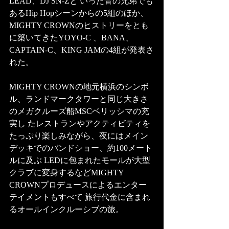
LEAD、DJ SN-Zと いった音の兄弟でも
あるHip Hopシーンからの5組のほか、
MIGHTY CROWNのヒストリーをとも
に築いてきたYOYO-C 、BANA、
CAPTAIN-C、KING JAMの4組が発表さ
れた。 
MIGHTY CROWNの地元横浜のシンボ
ル、ランドマークタワーと同じ大きさ
のメガクルーズ船MSCベリッシマの充
実し たレストランやアクティビティを
たっぷり楽しみながら、夜にはメイン
デッキでのバンドショー、約100メート
ルに及ぶ LEDに包まれたモールが大型
クラブに変身するなどMIGHTY 
CROWNプロデュースによるエンター
テイメントもすべて 旅行代金に含まれ
るオールインクルーシブの旅。  