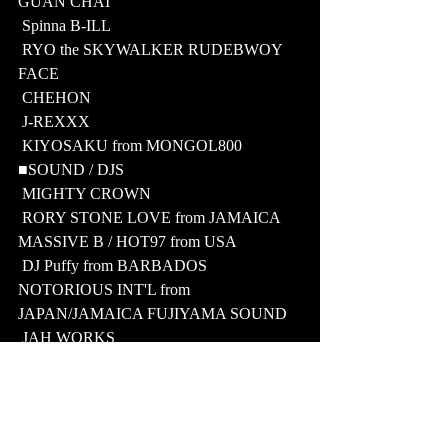
GUAN CHAI
 Spinna B-ILL
 RYO the SKYWALKER RUDEBWOY 
FACE
 CHEHON
 J-REXXX
 KIYOSAKU from MONGOL800 
■SOUND / DJS
 MIGHTY CROWN
 RORY STONE LOVE from JAMAICA 
MASSIVE B / HOT97 from USA
 DJ Puffy from BARBADOS 
NOTORIOUS INT'L from 
JAPAN/JAMAICA FUJIYAMA SOUND
 JAH WORKS
 EMPEROR 
DJ MAGARA
 TOMOYUKI TANAKA [FPM] DJ 
SARASA